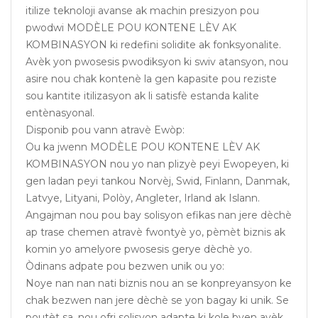
itilize teknoloji avanse ak machin presizyon pou
pwodwi MODÈLE POU KONTENE LÈV AK
KOMBINASYON ki redefini solidite ak fonksyonalite.
Avèk yon pwosesis pwodiksyon ki swiv atansyon, nou
asire nou chak kontenè la gen kapasite pou reziste
sou kantite itilizasyon ak li satisfè estanda kalite
entènasyonal.
Disponib pou vann atravè Ewòp:
Ou ka jwenn MODÈLE POU KONTENE LÈV AK
KOMBINASYON nou yo nan plizyè peyi Ewopeyen, ki
gen ladan peyi tankou Norvèj, Swid, Finlann, Danmak,
Latvye, Lityani, Polòy, Angleter, Irland ak Islann.
Angajman nou pou bay solisyon efikas nan jere dèchè
ap trase chemen atravè fwontyè yo, pèmèt biznis ak
komin yo amelyore pwosesis gerye dèchè yo.
Òdinans adpate pou bezwen unik ou yo:
Noye nan nan nati biznis nou an se konpreyansyon ke
chak bezwen nan jere dèchè se yon bagay ki unik. Se
poutèt sa, nou ofri solisyon adapte ki kole byen avèk