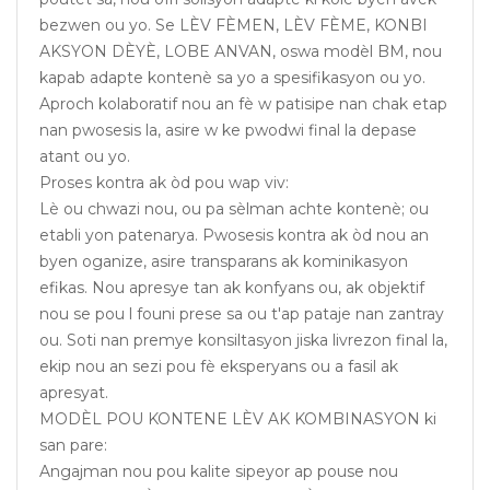
bezwen ou yo. Se LÈV FÈMEN, LÈV FÈME, KONBI
AKSYON DÈYÈ, LOBE ANVAN, oswa modèl BM, nou
kapab adapte kontenè sa yo a spesifikasyon ou yo.
Aproch kolaboratif nou an fè w patisipe nan chak etap
nan pwosesis la, asire w ke pwodwi final la depase
atant ou yo.
Proses kontra ak òd pou wap viv:
Lè ou chwazi nou, ou pa sèlman achte kontenè; ou
etabli yon patenarya. Pwosesis kontra ak òd nou an
byen oganize, asire transparans ak kominikasyon
efikas. Nou apresye tan ak konfyans ou, ak objektif
nou se pou l founi prese sa ou t'ap pataje nan zantray
ou. Soti nan premye konsiltasyon jiska livrezon final la,
ekip nou an sezi pou fè eksperyans ou a fasil ak
apresyat.
MODÈL POU KONTENE LÈV AK KOMBINASYON ki
san pare:
Angajman nou pou kalite sipeyor ap pouse nou