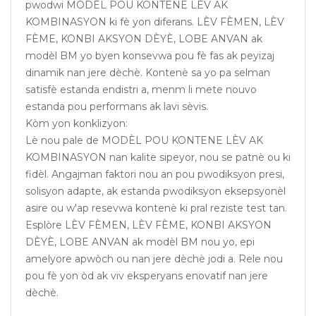
pwodwi MODÈL POU KONTENE LÈV AK
KOMBINASYON ki fè yon diferans. LÈV FÈMEN, LÈV
FÈME, KONBI AKSYON DÈYÈ, LOBE ANVAN ak
modèl BM yo byen konsevwa pou fè fas ak peyizaj
dinamik nan jere dèchè. Kontenè sa yo pa selman
satisfè estanda endistri a, menm li mete nouvo
estanda pou performans ak lavi sèvis.
Kòm yon konklizyon:
Lè nou pale de MODÈL POU KONTENE LÈV AK
KOMBINASYON nan kalite sipeyor, nou se patnè ou ki
fidèl. Angajman faktori nou an pou pwodiksyon presi,
solisyon adapte, ak estanda pwodiksyon eksepsyonèl
asire ou w'ap resevwa kontenè ki pral reziste test tan.
Esplòre LÈV FÈMEN, LÈV FÈME, KONBI AKSYON
DÈYÈ, LOBE ANVAN ak modèl BM nou yo, epi
amelyore apwòch ou nan jere dèchè jodi a. Rele nou
pou fè yon òd ak viv eksperyans enovatif nan jere
dèchè.