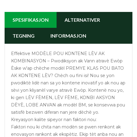
SPESIFIKASJON
ALTERNATIVER
TEGNING
INFORMASJON
Effektive MODÈLE POU KONTENE LÈV AK
KOMBINASYON – Pwodiksyon ak Vann atravè Ewòp
Èske w'ap chèche modèl PREMYE KLAS POU BATO
AK KONTENE LÈV? Chèch ou fini isi! Nou se yon
pwodiktè lidè nan sa yo kontene inovatif yo ak nou ap
sèvi yon kliyanèl varye atravè Ewòp. Kontenè nou yo,
ki gen LÈV FÈMEN, LÈV FÈME, KONBI AKSYON
DÈYÈ, LOBE ANVAN ak modèl BM, se konsevwa pou
satisfè bezwen diferan nan jere dèchè yo.
Kreyasyon kalite sipeyor nan faktori nou:
Faktori nou ki chita nan modèn se pwen renkont ak
enovasyon rankont ak ekspètiz. Ekip tèt anba nou an