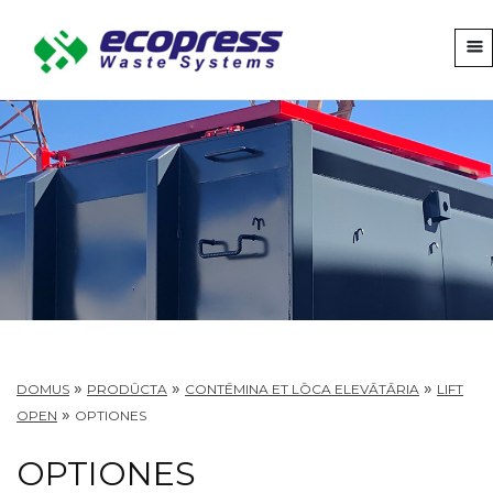
»
»
»
DOMUS
PRODŪCTA
CONTĒMINA ET LŌCA ELEVĀTĀRIA
LIFT
»
OPEN
OPTIONES
OPTIONES