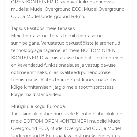
OPEN KONTEINERID saadaval kolmes erinevas
mudelis: Mudel Overground ECO, Mudel Overground
GCC ja Mudel Underground B-Eco.
Täpsus käsitöös meie tehases:
Meie tipptasemel tehas toimib tipptaseme
sünnipaigana. Varustatud oskustööliste ja arenenud
tehnoloogiaga tagame, et meie BOTTOM OPEN
KONTEINERID valmistatakse hoolikalt. Iga konteiner
on kavandatud funktsionaalsuse ja vastupidavuse
optimeerimiseks, olles kvaliteedi pühendumise
tunnistuseks. Alates toorainetest kuni viimase lihvi
külge kinnitamiseni järgib meie tootmisprotsess
kõrgeimaid standardeid.
Müügil üle kogu Euroopa:
Tänu kindlale pühendumusele klientide rahulolule on
meie BOTTOM OPEN KONTEINERI mudelid Mudel
Overground ECO, Mudel Overground GCC ja Mudel
Underground B-Eco saadaval ostmiseks erinevates