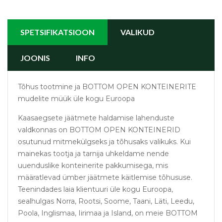
SPETSIFIKATSIOON
VALIKUD
JOONIS
INFO
Tõhus tootmine ja BOTTOM OPEN KONTEINERITE
mudelite müük üle kogu Euroopa
Kaasaegsete jäätmete haldamise lahenduste
valdkonnas on BOTTOM OPEN KONTEINERID
osutunud mitmekülgseks ja tõhusaks valikuks. Kui
mainekas tootja ja tarnija uhkeldame nende
uuenduslike konteinerite pakkumisega, mis
määratlevad ümber jäätmete käitlemise tõhususe.
Teenindades laia klientuuri üle kogu Euroopa,
sealhulgas Norra, Rootsi, Soome, Taani, Läti, Leedu,
Poola, Inglismaa, Iirimaa ja Island, on meie BOTTOM