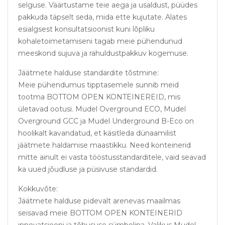
selguse. Väärtustame teie aega ja usaldust, püüdes
pakkuda täpselt seda, mida ette kujutate. Alates
esialgsest konsultatsioonist kuni lõpliku
kohaletoimetamiseni tagab meie pühendunud
meeskond sujuva ja rahuldustpakkuv kogemuse.
Jäätmete halduse standardite tõstmine:
Meie pühendumus tipptasemele sunnib meid
tootma BOTTOM OPEN KONTEINEREID, mis
ületavad ootusi. Mudel Overground ECO, Mudel
Overground GCC ja Mudel Underground B-Eco on
hoolikalt kavandatud, et käsitleda dünaamilist
jäätmete haldamise maastikku. Need konteinerid
mitte ainult ei vasta tööstusstandarditele, vaid seavad
ka uued jõudluse ja püsivuse standardid.
Kokkuvõte:
Jäätmete halduse pidevalt arenevas maailmas
seisavad meie BOTTOM OPEN KONTEINERID
innovatsiooni ja tõhususe sümbolina. Valikus Mudel