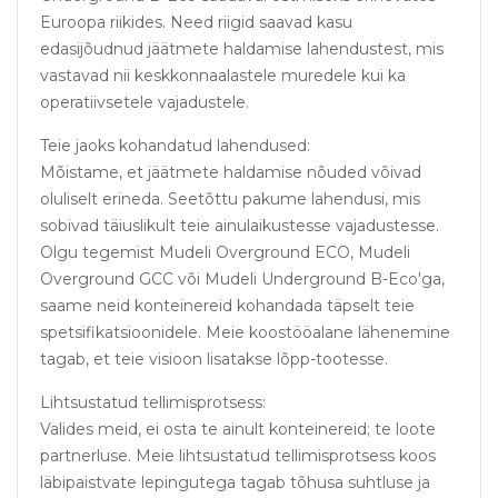
Euroopa riikides. Need riigid saavad kasu
edasijõudnud jäätmete haldamise lahendustest, mis
vastavad nii keskkonnaalastele muredele kui ka
operatiivsetele vajadustele.
Teie jaoks kohandatud lahendused:
Mõistame, et jäätmete haldamise nõuded võivad
oluliselt erineda. Seetõttu pakume lahendusi, mis
sobivad täiuslikult teie ainulaikustesse vajadustesse.
Olgu tegemist Mudeli Overground ECO, Mudeli
Overground GCC või Mudeli Underground B-Eco'ga,
saame neid konteinereid kohandada täpselt teie
spetsifikatsioonidele. Meie koostööalane lähenemine
tagab, et teie visioon lisatakse lõpp-tootesse.
Lihtsustatud tellimisprotsess:
Valides meid, ei osta te ainult konteinereid; te loote
partnerluse. Meie lihtsustatud tellimisprotsess koos
läbipaistvate lepingutega tagab tõhusa suhtluse ja